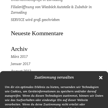
Filialeröffnung von Wiesböck Autoteile & Zubehör in
Zorneding
SERVICE wird groß geschrieben
Neueste Kommentare
Archiv
März 2017
Januar 2017
August 2012
Zustimmung verwalten
Kategorien
Um dir ein optimales Erlebnis zu bieten, verwenden wir Technologien
wie Cookies, um Geräteinformationen zu speichern und/oder darauf
Pressemitteilung
zuzugreifen. Wenn du diesen Technologien zustimmst, können wir Daten
Uncategorized
wie das Surfverhalten oder eindeutige IDs auf dieser Website
verarbeiten. Wenn du deine Zustimmung nicht erteilst oder